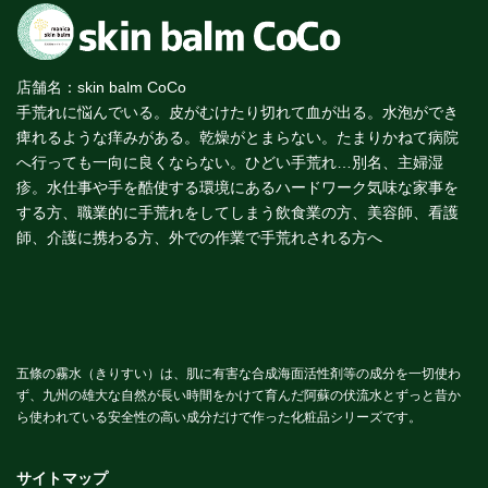
店舗名：skin balm CoCo
手荒れに悩んでいる。皮がむけたり切れて血が出る。水泡ができ
痺れるような痒みがある。乾燥がとまらない。たまりかねて病院
へ行っても一向に良くならない。ひどい手荒れ…別名、主婦湿
疹。水仕事や手を酷使する環境にあるハードワーク気味な家事を
する方、職業的に手荒れをしてしまう飲食業の方、美容師、看護
師、介護に携わる方、外での作業で手荒れされる方へ
五條の霧水（きりすい）は、肌に有害な合成海面活性剤等の成分を一切使わ
ず、九州の雄大な自然が長い時間をかけて育んだ阿蘇の伏流水とずっと昔か
ら使われている安全性の高い成分だけで作った化粧品シリーズです。
サイトマップ