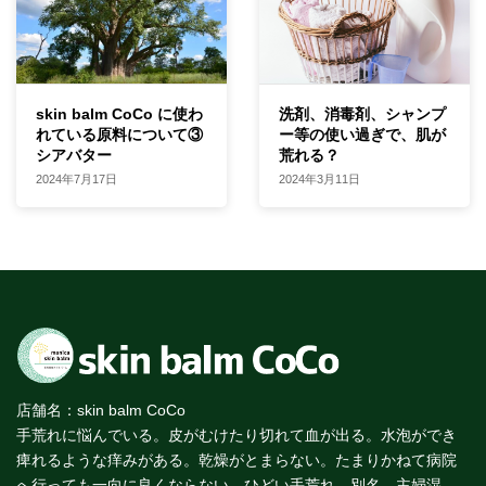
skin balm CoCo に使わ
洗剤、消毒剤、シャンプ
れている原料について③
ー等の使い過ぎで、肌が
シアバター
荒れる？
2024年7月17日
2024年3月11日
店舗名：skin balm CoCo
手荒れに悩んでいる。皮がむけたり切れて血が出る。水泡ができ
痺れるような痒みがある。乾燥がとまらない。たまりかねて病院
へ行っても一向に良くならない。ひどい手荒れ…別名、主婦湿